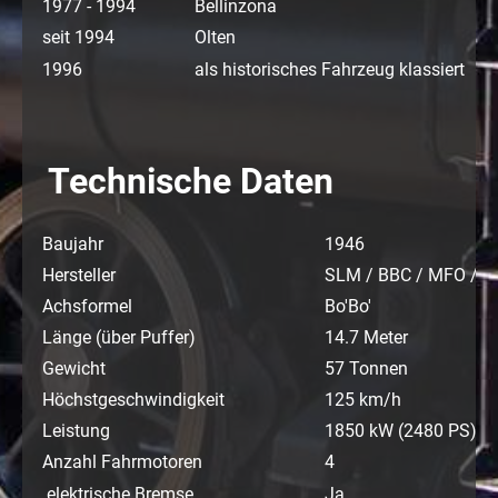
1977 - 1994
Bellinzona
seit 1994
Olten
1996
als historisches Fahrzeug klassiert
Technische Daten
Baujahr
1946
Hersteller
SLM / BBC / MFO / 
Achsformel
Bo'Bo'
Länge (über Puffer)
14.7 Meter
Gewicht
57 Tonnen
Höchstgeschwindigkeit
125 km/h
Leistung
1850 kW (2480 PS)
Anzahl Fahrmotoren
4
elektrische Bremse
Ja