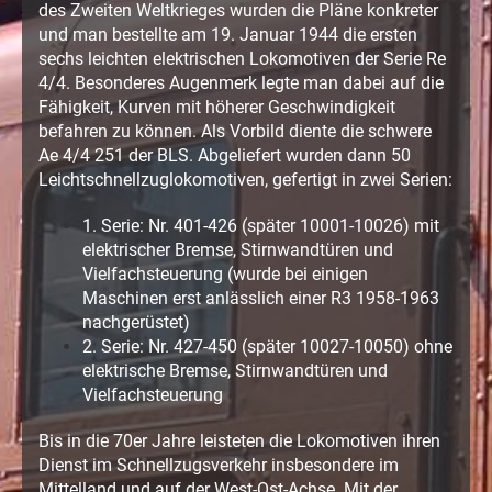
des Zweiten Weltkrieges wurden die Pläne konkreter
und man bestellte am 19. Januar 1944 die ersten
sechs leichten elektrischen Lokomotiven der Serie Re
4/4. Besonderes Augenmerk legte man dabei auf die
Fähigkeit, Kurven mit höherer Geschwindigkeit
befahren zu können. Als Vorbild diente die schwere
Ae 4/4 251 der BLS. Abgeliefert wurden dann 50
Leichtschnellzuglokomotiven, gefertigt in zwei Serien:
1. Serie: Nr. 401-426 (später 10001-10026) mit
elektrischer Bremse, Stirnwandtüren und
Vielfachsteuerung (wurde bei einigen
Maschinen erst anlässlich einer R3 1958-1963
nachgerüstet)
2. Serie: Nr. 427-450 (später 10027-10050) ohne
elektrische Bremse, Stirnwandtüren und
Vielfachsteuerung
Bis in die 70er Jahre leisteten die Lokomotiven ihren
Dienst im Schnellzugsverkehr insbesondere im
Mittelland und auf der West-Ost-Achse. Mit der